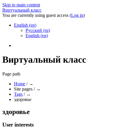
Skip to main content
Виртуальный класс
You are currently using guest access (
Log in
)
English ‎(en)‎
Русский ‎(ru)‎
English ‎(en)‎
Виртуальный класс
Page path
Home
/
→
Site pages
/
→
Tags
/
→
здоровье
здоровье
User interests