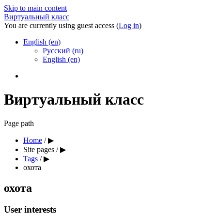
Skip to main content
Виртуальный класс
You are currently using guest access (
Log in
)
English ‎(en)‎
Русский ‎(ru)‎
English ‎(en)‎
Виртуальный класс
Page path
Home
/
▶︎
Site pages
/
▶︎
Tags
/
▶︎
охота
охота
User interests