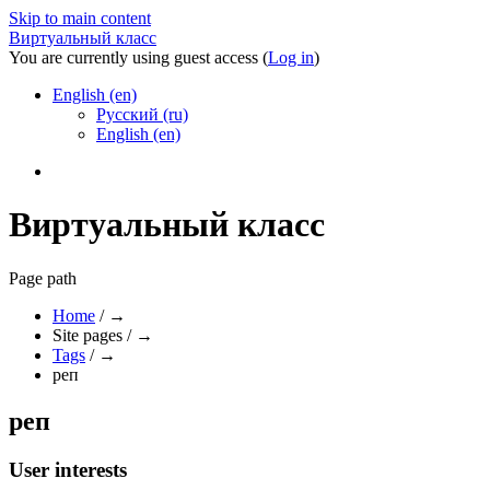
Skip to main content
Виртуальный класс
You are currently using guest access (
Log in
)
English ‎(en)‎
Русский ‎(ru)‎
English ‎(en)‎
Виртуальный класс
Page path
Home
/
→
Site pages
/
→
Tags
/
→
реп
реп
User interests