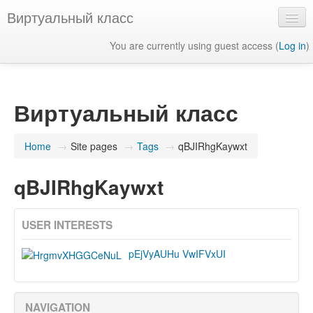
Виртуальный класс
You are currently using guest access (
Log in
)
English ‎(en)‎
Виртуальный класс
Home
→
Site pages
→
Tags
→
qBJIRhgKaywxt
qBJIRhgKaywxt
USER INTERESTS
pEjVyAUHu VwIFVxUI
NAVIGATION