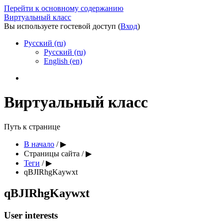
Перейти к основному содержанию
Виртуальный класс
Вы используете гостевой доступ (
Вход
)
Русский ‎(ru)‎
Русский ‎(ru)‎
English ‎(en)‎
Виртуальный класс
Путь к странице
В начало
/
▶︎
Страницы сайта
/
▶︎
Теги
/
▶︎
qBJIRhgKaywxt
qBJIRhgKaywxt
User interests