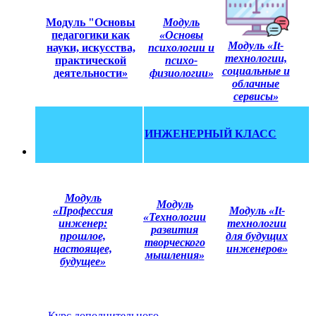
Модуль "Основы
Модуль
педагогики как
«Основы
Модуль «It-
науки, искусства,
психологии и
технологии,
практической
психо-
социальные и
деятельности»
физиологии»
облачные
сервисы»
ИНЖЕНЕРНЫЙ КЛАСС
Модуль
Модуль
«
Профессия
Модуль «
It-
«
Технологии
инженер:
технологии
развития
прошлое,
для будущих
творческого
настоящее,
инженеров
»
мышления
»
будущее
»
Курс дополнительного