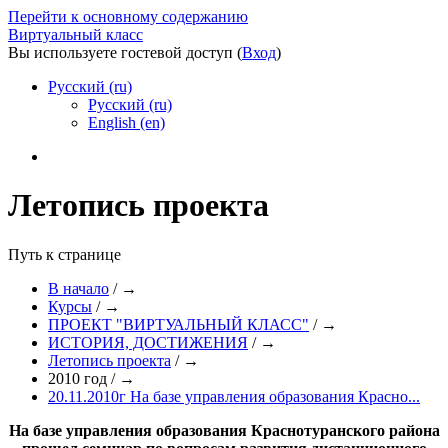
Перейти к основному содержанию
Виртуальный класс
Вы используете гостевой доступ (
Вход
)
Русский ‎(ru)‎
Русский ‎(ru)‎
English ‎(en)‎
Летопись проекта
Путь к странице
В начало
/
→
Курсы
/
→
ПРОЕКТ "ВИРТУАЛЬНЫЙ КЛАСС"
/
→
ИСТОРИЯ, ДОСТИЖЕНИЯ
/
→
Летопись проекта
/
→
2010 год
/
→
20.11.2010г На базе управления образования Красно...
На базе управления образования Краснотуранского района